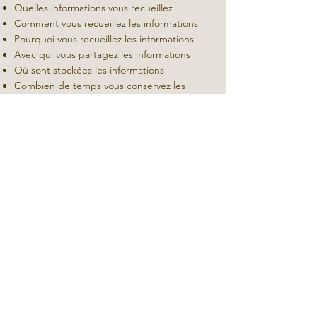
Quelles informations vous recueillez
Comment vous recueillez les informations
Pourquoi vous recueillez les informations
Avec qui vous partagez les informations
Où sont stockées les informations
Combien de temps vous conservez les
informations
Comment vous protégez les informations
Les modifications ou mises à jour de la
Politique de confidentialité
Cliquez ici
pour obtenir des informations
plus détaillées sur la création de votre
politique de confidentialité.
Politique de confidentialité
Mentions légales